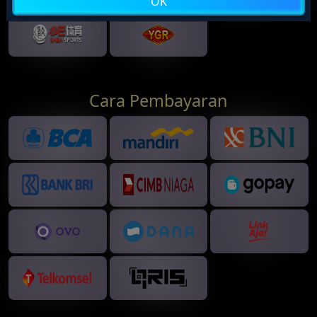
OK
Cara Pembayaran