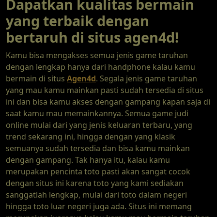
Dapatkan kualitas bermain
yang terbaik dengan
bertaruh di situs agen4d!
Kamu bisa mengakses semua jenis game taruhan
dengan lengkap hanya dari handphone kalau kamu
bermain di situs
Agen4d
. Segala jenis game taruhan
yang mau kamu mainkan pasti sudah tersedia di situs
ini dan bisa kamu akses dengan gampang kapan saja di
saat kamu mau memainkannya. Semua game judi
online mulai dari yang jenis keluaran terbaru, yang
trend sekarang ini, hingga dengan yang klasik
semuanya sudah tersedia dan bisa kamu mainkan
dengan gampang. Tak hanya itu, kalau kamu
merupakan pencinta toto pasti akan sangat cocok
dengan situs ini karena toto yang kami sediakan
sanggatlah lengkap, mulai dari toto dalam negeri
hingga toto luar negeri juga ada. Situs ini memang