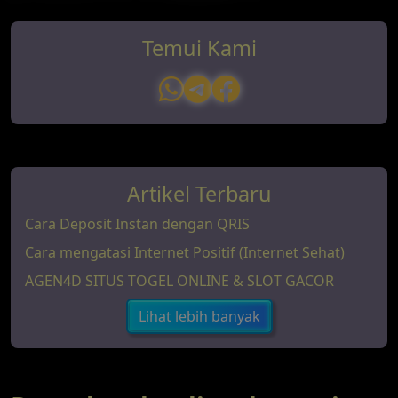
Temui Kami
Artikel Terbaru
Cara Deposit Instan dengan QRIS
Cara mengatasi Internet Positif (Internet Sehat)
AGEN4D SITUS TOGEL ONLINE & SLOT GACOR
Lihat lebih banyak