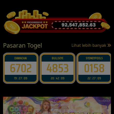
Pasaran Togel
Lihat lebih banyak
DAMACHAI
BULLSEYE
SYDNEYPOOLS
6702
4853
0158
19 : 27 : 08
20 : 42 : 08
22 : 27 : 08