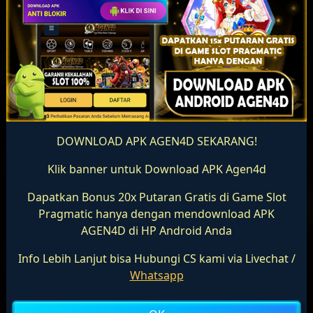
DOWNLOAD APK AGEN4D SEKARANG!
Klik banner untuk Download APK Agen4d
Dapatkan Bonus 20x Putaran Gratis di Game Slot
Pragmatic hanya dengan mendownload APK
AGEN4D di HP Android Anda
Info Lebih Lanjut bisa Hubungi CS kami via Livechat /
Whatsapp