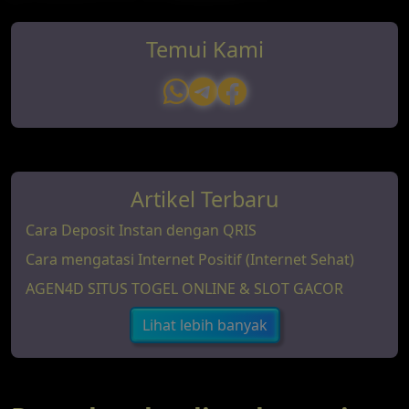
Temui Kami
Artikel Terbaru
Cara Deposit Instan dengan QRIS
Cara mengatasi Internet Positif (Internet Sehat)
AGEN4D SITUS TOGEL ONLINE & SLOT GACOR
Lihat lebih banyak