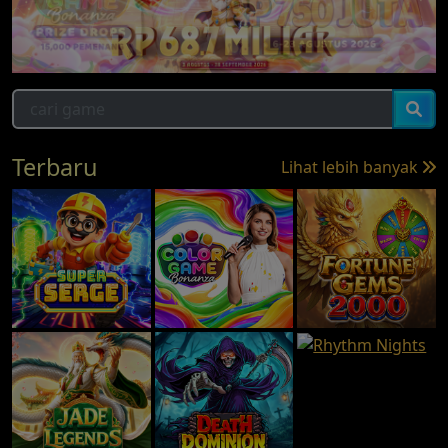
Terbaru
Lihat lebih banyak