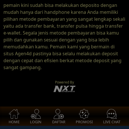
pemain kini sudah bisa melakukan deposito dengan
mudah hanya dari handphone karena Anda memiliki
pilihan metode pembayaran yang sangat lengkap sekali
yaitu ada transfer bank, transfer pulsa hingga transfer
e-wallet. Segala jenis metode pembayaran bisa kamu
pilih dan gunakan sesuai dengan yang bisa lebih
memudahkan kamu. Pemain kami yang bermain di
situs Agen4d pastinya bisa selalu melakukan deposit
dengan cepat dan efisien berkat metode deposit yang
sangat gampang.
Powered By
HOME
LOGIN
DAFTAR
PROMOSI
LIVE CHAT