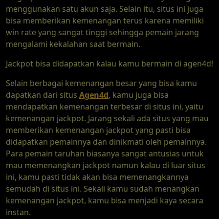
menggunakan satu akun saja. Selain itu, situs ini juga
bisa memberikan kemenangan terus karena memiliki
win rate yang sangat tinggi sehingga pemain jarang
mengalami kekalahan saat bermain.
Jackpot bisa didapatkan kalau kamu bermain di agen4d!
Selain berbagai kemenangan besar yang bisa kamu
dapatkan dari situs
Agen4d
, kamu juga bisa
mendapatkan kemenangan terbesar di situs ini, yaitu
kemenangan jackpot. Jarang sekali ada situs yang mau
memberikan kemenangan jackpot yang pasti bisa
didapatkan pemainnya dan dinikmati oleh pemainnya.
Para pemain taruhan biasanya sangat antusias untuk
mau memenangkan jackpot namun kalau di luar situs
ini, kamu pasti tidak akan bisa memenangkannya
semudah di situs ini. Sekali kamu sudah menangkan
kemenangan jackpot, kamu bisa menjadi kaya secara
instan.