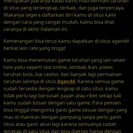
merupakan juaranya kalau kamu mau bermain taruhan
di situs yang terlengkap, terbaik, dan juga terpercaya.
Makanya segera daftarkan diri kamu di situs kami
dengan cara yang sangat mudah, kamu bisa lihat
caranya di akhir halaman ini.
Kemenangan bisa terus kamu dapatkan di situs agen4d
berkat win rate yang tinggi!
Kamu bisa menemukan game taruhan yang lain selain
toto yaitu seperti slot online, tembak ikan, poker,
taruhan bola, live casino, dan banyak lagi permainan
taruhan lainnya di situs
Agen4d
. Karena semua game
sudah tersedia dengan lengkap di satu situs, kamu
tidak perlu lagi bersusah payah atau ribet setiap kali
kamu sudah bosan dengan satu game. Para pemain
bisa tinggal mengonta ganti game sesuai dengan yang
mau di mainkan dengan gampang tanpa perlu ganti
situs atau ganti akun lagi karena semuanya sudah
lengkap di satu situs dan bisa diakses hanya dengan