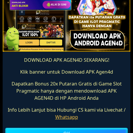
DOWNLOAD APK AGEN4D SEKARANG!
Klik banner untuk Download APK Agen4d
Dapatkan Bonus 20x Putaran Gratis di Game Slot
Pragmatic hanya dengan mendownload APK
AGEN4D di HP Android Anda
Info Lebih Lanjut bisa Hubungi CS kami via Livechat /
Whatsapp