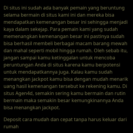
Di situs ini sudah ada banyak pemain yang beruntung
selama bermain di situs kami ini dan mereka bisa
mendapatkan kemenangan besar ini sehingga menjadi
kaya dalam sekejap. Para pemain kami yang sudah
memenangkan kemenangan besar ini pastinya sudah
bisa berhasil membeli berbagai macam barang mewah
dan mahal seperti mobil hingga rumah. Oleh sebab itu,
jangan sampai kamu ketinggalan untuk mencoba
peruntungan Anda di situs karena kamu berpotensi
untuk mendapatkannya juga. Kalau kamu sudah
menangkan jackpot kamu bisa dengan mudah menarik
uang hasil kemenangan tersebut ke rekening kamu. Di
situs Agen4d, semakin sering kamu bermain dan rutin
bermain maka semakin besar kemungkinannya Anda
bisa menangkan jackpot.
Deposit cara mudah dan cepat tanpa harus keluar dari
rumah