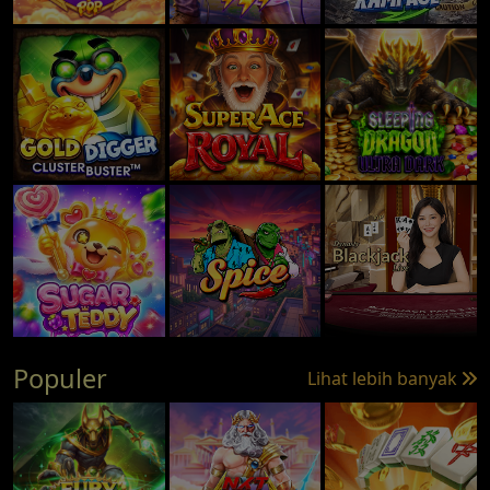
Populer
Lihat lebih banyak