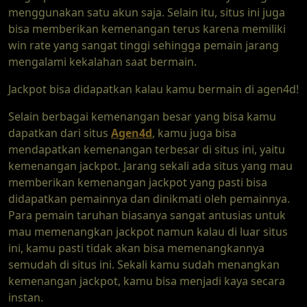
menggunakan satu akun saja. Selain itu, situs ini juga
bisa memberikan kemenangan terus karena memiliki
win rate yang sangat tinggi sehingga pemain jarang
mengalami kekalahan saat bermain.
Jackpot bisa didapatkan kalau kamu bermain di agen4d!
Selain berbagai kemenangan besar yang bisa kamu
dapatkan dari situs
Agen4d
, kamu juga bisa
mendapatkan kemenangan terbesar di situs ini, yaitu
kemenangan jackpot. Jarang sekali ada situs yang mau
memberikan kemenangan jackpot yang pasti bisa
didapatkan pemainnya dan dinikmati oleh pemainnya.
Para pemain taruhan biasanya sangat antusias untuk
mau memenangkan jackpot namun kalau di luar situs
ini, kamu pasti tidak akan bisa memenangkannya
semudah di situs ini. Sekali kamu sudah menangkan
kemenangan jackpot, kamu bisa menjadi kaya secara
instan.