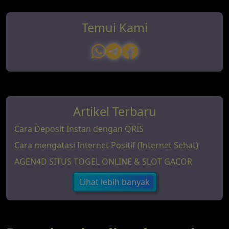
Temui Kami
Artikel Terbaru
Cara Deposit Instan dengan QRIS
Cara mengatasi Internet Positif (Internet Sehat)
AGEN4D SITUS TOGEL ONLINE & SLOT GACOR
Lihat lebih banyak