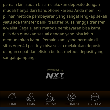
pemain kini sudah bisa melakukan deposito dengan
mudah hanya dari handphone karena Anda memiliki
pilihan metode pembayaran yang sangat lengkap sekali
yaitu ada transfer bank, transfer pulsa hingga transfer
e-wallet. Segala jenis metode pembayaran bisa kamu
pilih dan gunakan sesuai dengan yang bisa lebih
memudahkan kamu. Pemain kami yang bermain di
situs Agen4d pastinya bisa selalu melakukan deposit
dengan cepat dan efisien berkat metode deposit yang
sangat gampang.
Powered By
HOME
LOGIN
DAFTAR
PROMOSI
LIVE CHAT