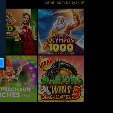
Lihat lebih banyak
c