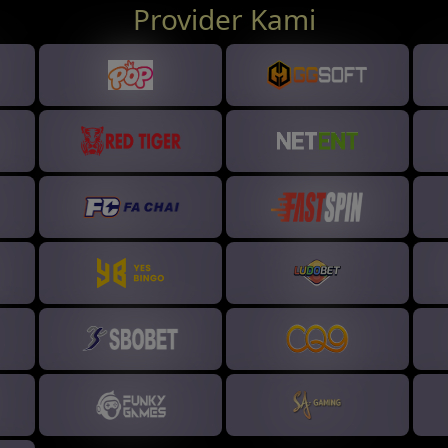
Provider Kami