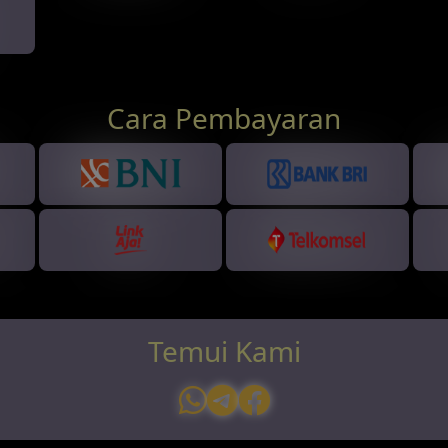
Cara Pembayaran
Temui Kami