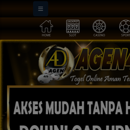
HOME
SLOT
CASINO
SPOR