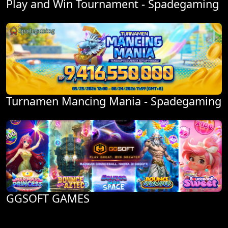
Play and Win Tournament - Spadegaming
Turnamen Mancing Mania - Spadegaming
GGSOFT GAMES