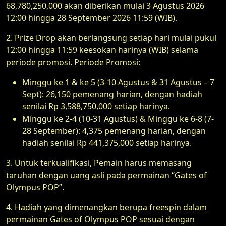
68,780,250,000 akan diberikan mulai 3 Agustus 2026
12:00 hingga 28 September 2026 11:59 (WIB).
2. Prize Drop akan berlangsung setiap hari mulai pukul
12:00 hingga 11:59 keesokan harinya (WIB) selama
periode promosi. Periode Promosi:
Minggu ke 1 & ke 5 (3-10 Agustus & 31 Agustus – 7
Sept): 26,150 pemenang harian, dengan hadiah
senilai Rp 3,588,750,000 setiap harinya.
Minggu ke 2-4 (10-31 Agustus) & Minggu ke 6-8 (7-
28 September): 4,375 pemenang harian, dengan
hadiah senilai Rp 441,375,000 setiap harinya.
3. Untuk terkualifikasi, Pemain harus memasang
taruhan dengan uang asli pada permainan “Gates of
Olympus POP”.
4. Hadiah yang dimenangkan berupa freespin dalam
permainan Gates of Olympus POP sesuai dengan