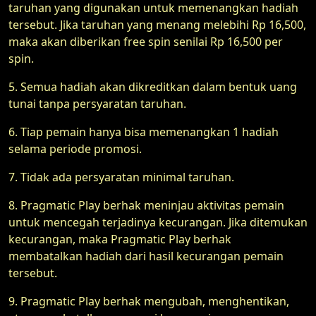
taruhan yang digunakan untuk memenangkan hadiah
tersebut. Jika taruhan yang menang melebihi Rp 16,500,
maka akan diberikan free spin senilai Rp 16,500 per
spin.
5. Semua hadiah akan dikreditkan dalam bentuk uang
tunai tanpa persyaratan taruhan.
6. Tiap pemain hanya bisa memenangkan 1 hadiah
selama periode promosi.
7. Tidak ada persyaratan minimal taruhan.
8. Pragmatic Play berhak meninjau aktivitas pemain
untuk mencegah terjadinya kecurangan. Jika ditemukan
kecurangan, maka Pragmatic Play berhak
membatalkan hadiah dari hasil kecurangan pemain
tersebut.
9. Pragmatic Play berhak mengubah, menghentikan,