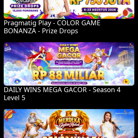
Pragmatig Play - COLOR GAME
BONANZA - Prize Drops
DAILY WINS MEGA GACOR - Season 4
Level 5