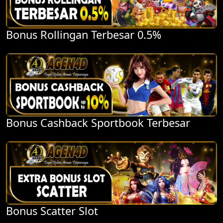
Bonus Rollingan Terbesar 0.5%
Bonus Cashback Sportbook Terbesar
Bonus Scatter Slot